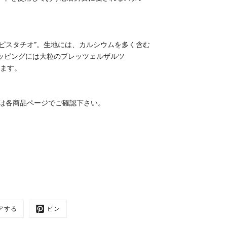
ピスタチオ”。生地には、カルシウムを多く含む
z)、トッピングには大粒のプレッツェルザルツ
おります。
ては各商品ページでご確認下さい。
アする
ピン