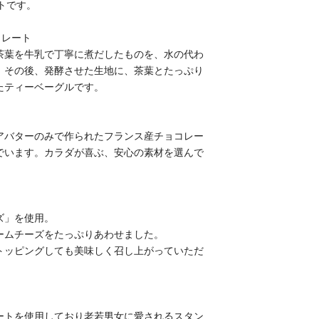
トです。
コレート
の茶葉を牛乳で丁寧に煮だしたものを、水の代わ
。その後、発酵させた生地に、茶葉とたっぷり
たティーベーグルです。
アバターのみで作られたフランス産チョコレー
でいます。カラダが喜ぶ、安心の素材を選んで
ズ」を使用。
ームチーズをたっぷりあわせました。
トッピングしても美味しく召し上がっていただ
ートを使用しており老若男女に愛されるスタン