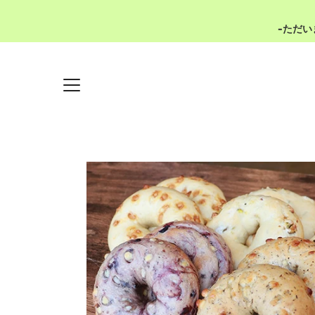
コ
ン
-ただ
テ
ン
ツ
に
ス
キ
ッ
プ