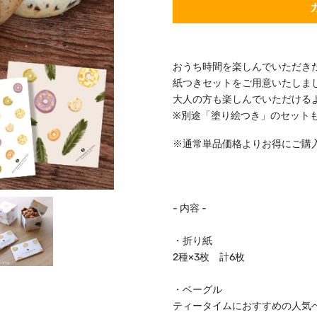
Notify
me
when
おうち時間を楽しんでいただきたく、
this
紙つきセットをご用意いたしま
product
is
大人の方も楽しんでいただける
available:
※別途「塗り絵つき」のセット
※通常単品価格よりお得にご購
- 内容 -
・折り紙
2種×3枚 計6枚
・ベーグル
ティータイムにおすすめの人気